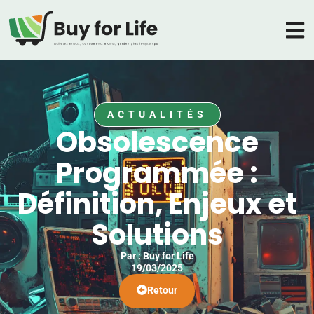
ACTUALITÉS
Obsolescence
Programmée :
Définition, Enjeux et
Solutions
Par :
Buy for Life
19/03/2025
Retour